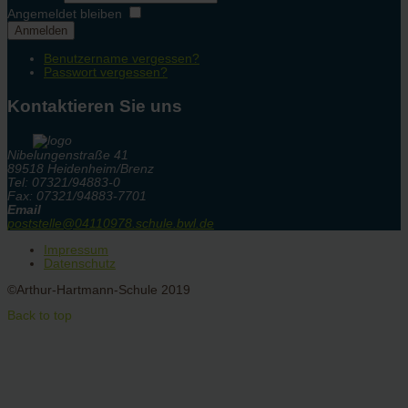
Angemeldet bleiben
Anmelden
Benutzername vergessen?
Passwort vergessen?
Kontaktieren Sie uns
Nibelungenstraße 41
89518 Heidenheim/Brenz
Tel: 07321/94883-0
Fax: 07321/94883-7701
Email
poststelle@04110978.schule.bwl.de
Impressum
Datenschutz
©Arthur-Hartmann-Schule 2019
Back to top