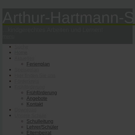
Arthur-Hartmann-S
...kindgerechtes Arbeiten und Lernen!
menu
Suche
Home
Aktuelles
Ferienplan
Speiseplan
Hier finden Sie uns
Förderkreis
Frühförderung
Frühförderung
Angebote
Kontakt
Download
Unsere Schule
Schulleitung
Lehrer/Schüler
Elternbeirat