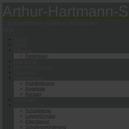
Arthur-Hartmann-S
...kindgerechtes Arbeiten und Lernen!
menu
Suche
Home
Aktuelles
Ferienplan
Speiseplan
Hier finden Sie uns
Förderkreis
Frühförderung
Frühförderung
Angebote
Kontakt
Download
Unsere Schule
Schulleitung
Lehrer/Schüler
Elternbeirat
Schülerbeförderung