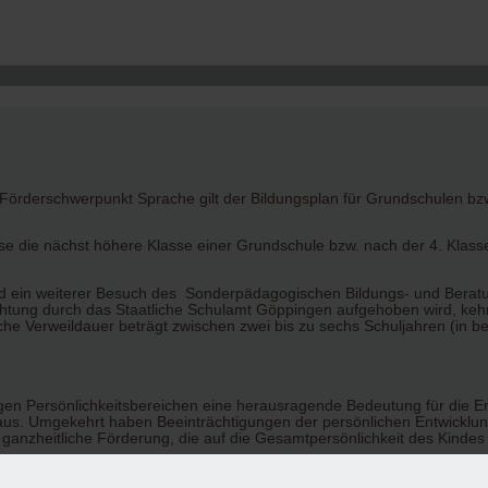
rderschwerpunkt Sprache gilt der Bildungsplan für Grundschulen bzw
sse die nächst höhere Klasse einer Grundschule bzw. nach der 4. Klas
ald ein weiterer Besuch des Sonderpädagogischen Bildungs- und Bera
ichtung durch das Staatliche Schulamt Göppingen aufgehoben wird, kehr
che Verweildauer beträgt zwischen zwei bis zu sechs Schuljahren (in 
igen Persönlichkeitsbereichen eine herausragende Bedeutung für die 
aus. Umgekehrt haben Beeinträchtigungen der persönlichen Entwicklun
nzheitliche Förderung, die auf die Gesamtpersönlichkeit des Kindes ge