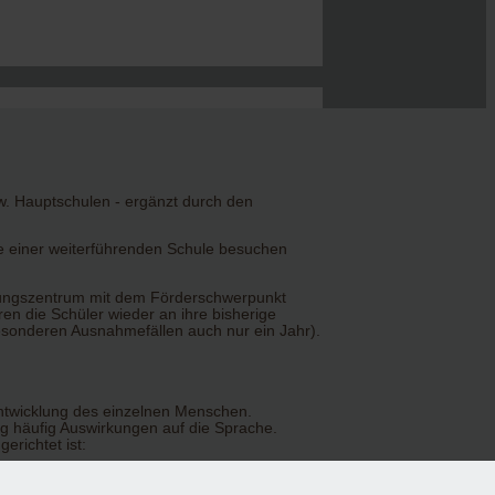
. Hauptschulen - ergänzt durch den
se einer weiterführenden Schule besuchen
tungszentrum mit dem Förderschwerpunkt
en die Schüler wieder an ihre bisherige
besonderen Ausnahmefällen auch nur ein Jahr).
Entwicklung des einzelnen Menschen.
g häufig Auswirkungen auf die Sprache.
richtet ist: