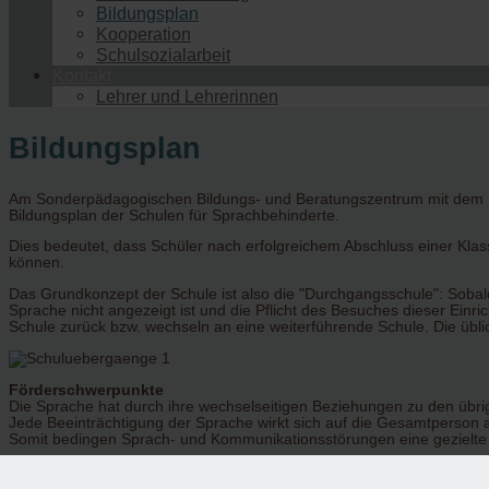
Bildungsplan
Kooperation
Schulsozialarbeit
Kontakt
Lehrer und Lehrerinnen
Bildungsplan
Am Sonderpädagogischen Bildungs- und Beratungszentrum mit dem Fö
Bildungsplan der Schulen für Sprachbehinderte.
Dies bedeutet, dass Schüler nach erfolgreichem Abschluss einer Kla
können.
Das Grundkonzept der Schule ist also die "Durchgangsschule": Sob
Sprache nicht angezeigt ist und die Pflicht des Besuches dieser Einr
Schule zurück bzw. wechseln an eine weiterführende Schule. Die übli
Förderschwerpunkte
Die Sprache hat durch ihre wechselseitigen Beziehungen zu den übr
Jede Beeinträchtigung der Sprache wirkt sich auf die Gesamtperson 
Somit bedingen Sprach- und Kommunikationsstörungen eine gezielte ga
- Förderung der Wahrnehmung