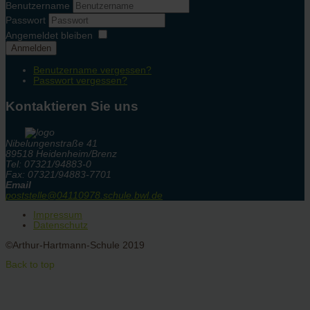
Benutzername
Passwort
Angemeldet bleiben
Anmelden
Benutzername vergessen?
Passwort vergessen?
Kontaktieren Sie uns
Nibelungenstraße 41
89518 Heidenheim/Brenz
Tel: 07321/94883-0
Fax: 07321/94883-7701
Email
poststelle@04110978.schule.bwl.de
Impressum
Datenschutz
©Arthur-Hartmann-Schule 2019
Back to top