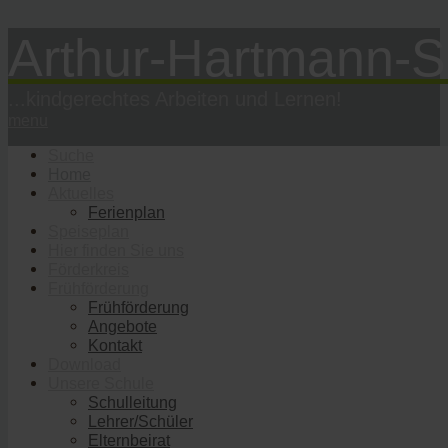
Arthur-Hartmann-S
...kindgerechtes Arbeiten und Lernen!
menu
Suche
Home
Aktuelles
Ferienplan
Speiseplan
Hier finden Sie uns
Förderkreis
Frühförderung
Frühförderung
Angebote
Kontakt
Download
Unsere Schule
Schulleitung
Lehrer/Schüler
Elternbeirat