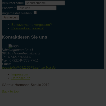
Benutzername
Passwort
Angemeldet bleiben
Anmelden
Benutzername vergessen?
Passwort vergessen?
Kontaktieren Sie uns
Nibelungenstraße 41
89518 Heidenheim/Brenz
Tel: 07321/94883-0
Fax: 07321/94883-7701
Email
poststelle@04110978.schule.bwl.de
Impressum
Datenschutz
©Arthur-Hartmann-Schule 2019
Back to top