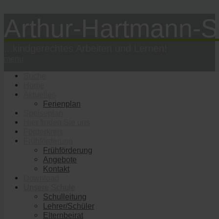
Arthur-Hartmann-S
...kindgerechtes Arbeiten und Lernen!
menu
Suche
Home
Aktuelles
Ferienplan
Speiseplan
Hier finden Sie uns
Förderkreis
Frühförderung
Frühförderung
Angebote
Kontakt
Download
Unsere Schule
Schulleitung
Lehrer/Schüler
Elternbeirat