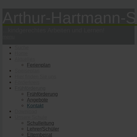
Arthur-Hartmann-S
...kindgerechtes Arbeiten und Lernen!
menu
Suche
Home
Aktuelles
Ferienplan
Speiseplan
Hier finden Sie uns
Förderkreis
Frühförderung
Frühförderung
Angebote
Kontakt
Download
Unsere Schule
Schulleitung
Lehrer/Schüler
Elternbeirat