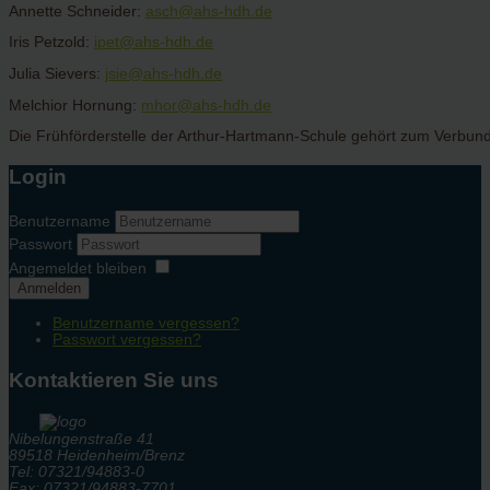
Annette Schneider:
asch@ahs-hdh.de
Iris Petzold:
ipet@ahs-hdh.de
Julia Sievers:
jsie@ahs-hdh.de
Melchior Hornung:
mhor@ahs-hdh.de
Die Frühförderstelle der Arthur-Hartmann-Schule gehört zum Verbun
Login
Benutzername
Passwort
Angemeldet bleiben
Anmelden
Benutzername vergessen?
Passwort vergessen?
Kontaktieren Sie uns
Nibelungenstraße 41
89518 Heidenheim/Brenz
Tel: 07321/94883-0
Fax: 07321/94883-7701