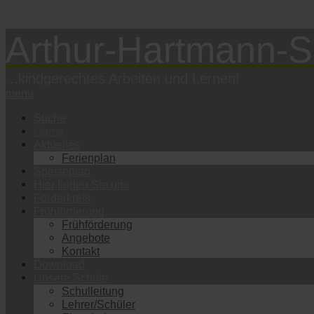
Arthur-Hartmann-S
...kindgerechtes Arbeiten und Lernen!
menu
Suche
Home
Aktuelles
Ferienplan
Speiseplan
Hier finden Sie uns
Förderkreis
Frühförderung
Frühförderung
Angebote
Kontakt
Download
Unsere Schule
Schulleitung
Lehrer/Schüler